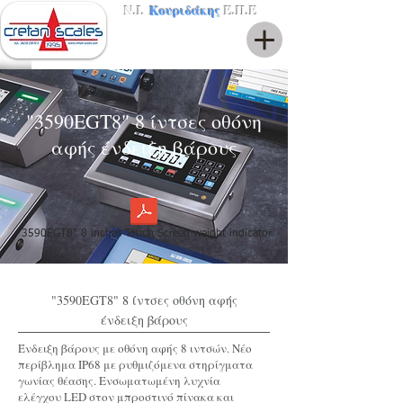
Ν.Ι.
Κουριδάκης
Ε.Π.Ε
"3590EGT8" 8 ίντσες οθόνη
αφής ένδειξη βάρους
"3590EGT8" 8 inches Touch Screen weight indicator
"3590EGT8" 8 ίντσες οθόνη αφής
ένδειξη βάρους
Ένδειξη βάρους με οθόνη αφής 8 ιντσών. Νέο
περίβλημα IP68 με ρυθμιζόμενα στηρίγματα
γωνίας θέασης. Ενσωματωμένη λυχνία
ελέγχου LED στον μπροστινό πίνακα και