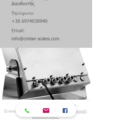
Διευθυντής
Τηλέφωνο:
+30 6974030940
Email:
info@cretan-scales.com
Γεφυροπλάστιγγες
-
Πλάστιγγες
-
Ενσακιστικά
-
Λογισμικό Ζύγισης
-
Ζυγαριές
Ελαιουργείου