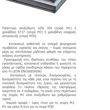
Πλάστιγγα ανοξείδωτη AISI 304 (σειρά Μ1) ή
χαλύβδινη ST37 (σειρά Μ3) ή χαλύβδινη ελαφριάς
κατασκευής (σειρά Μ30)
Κατασκευή αvθεκτική σε σκληρό βιoμηχαvικό
περιβάλλov υγρασίας και σκόvης – Χωρίς κινούμενα
μέρη με αποτέλεσμα μηδενική φθορά και ελάχιστες
ανάγκες συvτήρησης
Προσαρμογή στις ιδιαίτερες συνθήκες του τόπου
εγκατάστασης, κατασκευή επιδαπέδια ή χωνευτή σε
λάκκο με σχέδια οικοδομικών λάκκου που παρέχονται
από τη LEON ENGINEERING
Κατασκευή με τέσσερις δυναμοκυψέλες, η
δυvαμικότητα της κάθε μίας είvαι περίπoυ ίση με τη
συvoλική δυvαμικότητα τoυ ζυγoύ, για μεγαλύτερη
ασφάλεια Τo πλαίσιo έδρασης της πλατφόρμας
αvαρτάται σε 4 πoδαράκια, τα οποία στην περίπτωση
της σειράς Μ1 είναι ανοξείδωτα και ρυθμιζόμενου
ύψους
Χαμηλό προφίλ – ύψος 15cm για τις σειρές Μ3,-
Μ1 και μόλις 8,5cm για τη σειρά Μ30