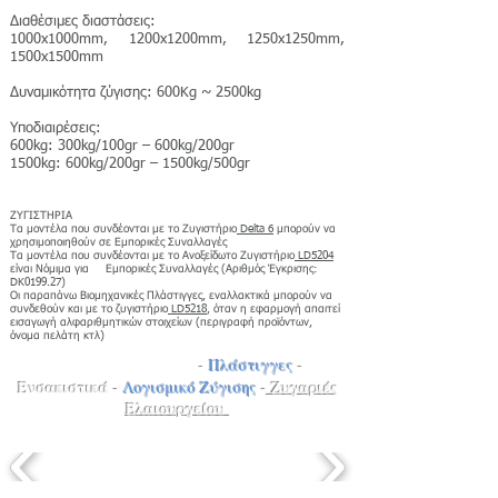
Διαθέσιμες διαστάσεις:
1000x1000mm, 1200x1200mm, 1250x1250mm,
1500x1500mm
Δυναμικότητα ζύγισης: 600Kg ~ 2500kg
Υποδιαιρέσεις:
600kg: 300kg/100gr – 600kg/200gr
1500kg: 600kg/200gr – 1500kg/500gr
ΖΥΓΙΣΤΗΡΙΑ
Τα μοντέλα που συνδέονται με το Ζυγιστήριο
Delta 6
μπορούν να
χρησιμοποιηθούν σε Εμπορικές Συναλλαγές
Τα μοντέλα που συνδέονται με το Ανοξείδωτο Ζυγιστήριο
LD5204
είναι Νόμιμα για Εμπορικές Συναλλαγές (Αριθμός Έγκρισης:
DK0199.27)
Οι παραπάνω Βιομηχανικές Πλάστιγγες, εναλλακτικά μπορούν να
συνδεθούν και με το ζυγιστήριο
LD5218
, όταν η εφαρμογή απαιτεί
εισαγωγή αλφαριθμητικών στοιχείων (περιγραφή προϊόντων,
όνομα πελάτη κτλ)
Γεφυροπλάστιγγες
-
Πλάστιγγες
-
Ενσακιστικά
-
Λογισμικό Ζύγισης
-
Ζυγαριές
Ελαιουργείου