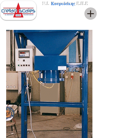
Ν.Ι.
Κουριδάκης
Ε.Π.Ε