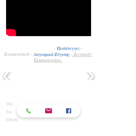
Γεφυροπλάστιγγες
-
Πλάστιγγες
-
Ενσακιστικά
-
Λογισμικό Ζύγισης
-
Ζυγαριές
Ελαιουργείου
Επικοινωνήστε μαζί μας
TEL:
+30 28210 23670 -5
Fax:
+30 28210 23685
EMAIL:
info@kouridakis.com
Mobile:
+306974030940
Mobile:
+306974030942