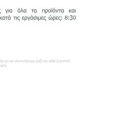
ης για όλα τα προϊόντα και
κατά τις εργάσιμες ώρες: 8:30
κοινωνήστε μαζί
δώ για να υλοποιήσουμε μαζί την κάθε ζυγιστική
υμία.
8210 23670 -5
kouridakis.com
28210 23685
6974030940
6974030942