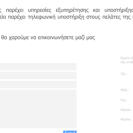
ς παρέχει υπηρεσίες εξυπηρέτησης και υποστήριξ
ιρεία παρέχει τηλεφωνική υποστήριξη στους πελάτες της 
 θα χαρούμε να επικοινωνήσετε μαζί μας
Επι
μας
Είματε ε
σας επιθ
TEL:
+30 2
MAIL:
info@
Fax:
+30 
Mobile:
+30 
Mobile
:
+30 