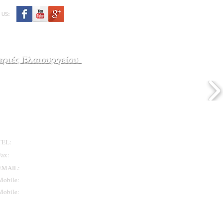
 US:
ριές Ελαιουργείου
Επικοινωνήστε μαζί μας
TEL:
+30 28210 23670 -5
Fax:
+30 28210 23685
EMAIL:
info@kouridakis.com
Mobile:
+306974030940
Mobile:
+306974030942
Chania - Greece
-Mail:
info@cretan-scales.com