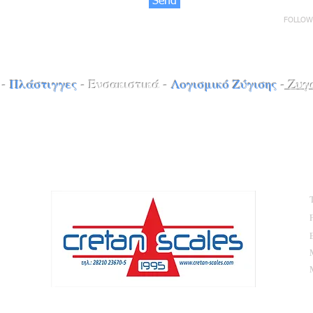
Send
FOLLOW
-
Πλάστιγγες
-
Ενσακιστικά
-
Λογισμικό Ζύγισης
-
Ζυγα
E