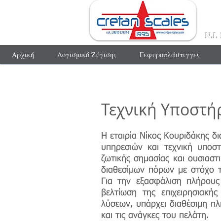
Ν.Ι.
Αρχική
Λογισμικό Ζύγισης
Γεφυροπλάστιγγες
Τεχνική Υποστή
H εταιρία Νίκος Κουριδάκης δ
υπηρεσιών και τεχνική υποσ
ζωτικής σημασίας και ουσιαστ
διαθεσίμων πόρων με στόχο τ
Για την εξασφάλιση πλήρους
βελτίωση της επιχειρησιακή
λύσεων, υπάρχει διαθέσιμη π
και τις ανάγκες του πελάτη.