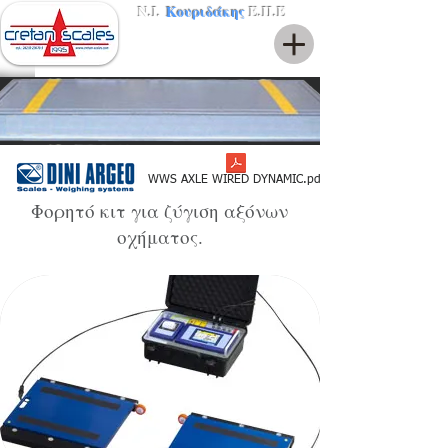
Ν.Ι.
Κουριδάκης
Ε.Π.Ε
WWS AXLE WIRED DYNAMIC.pdf
Φορητό κιτ για ζύγιση αξόνων
οχήματος.