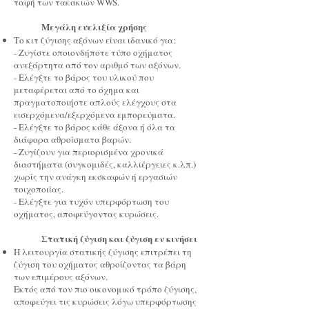
ταφή των τακακιών WWS.
Μεγάλη ευελιξία χρήσης
Το κιτ ζύγισης αξόνων είναι ιδανικό για:
- Ζυγίστε οποιονδήποτε τύπο οχήματος
ανεξάρτητα από τον αριθμό των αξόνων.
- Ελέγξτε το βάρος του υλικού που
μεταφέρεται από το όχημα και
πραγματοποιήστε απλούς ελέγχους στα
εισερχόμενα/εξερχόμενα εμπορεύματα.
- Ελέγξτε το βάρος κάθε άξονα ή όλα τα
διάφορα αθροίσματα βαρών.
- Ζυγίζουν για περιορισμένα χρονικά
διαστήματα (συγκομιδές, καλλιέργειες κ.λπ.)
χωρίς την ανάγκη εκσκαφών ή εργασιών
τοιχοποιίας.
- Ελέγξτε για τυχόν υπερφόρτωση του
οχήματος, αποφεύγοντας κυρώσεις.
Στατική ζύγιση και ζύγιση εν κινήσει
Η λειτουργία στατικής ζύγισης επιτρέπει τη
ζύγιση του οχήματος αθροίζοντας τα βάρη
των επιμέρους αξόνων.
Εκτός από τον πιο οικονομικό τρόπο ζύγισης,
αποφεύγει τις κυρώσεις λόγω υπερφόρτωσης