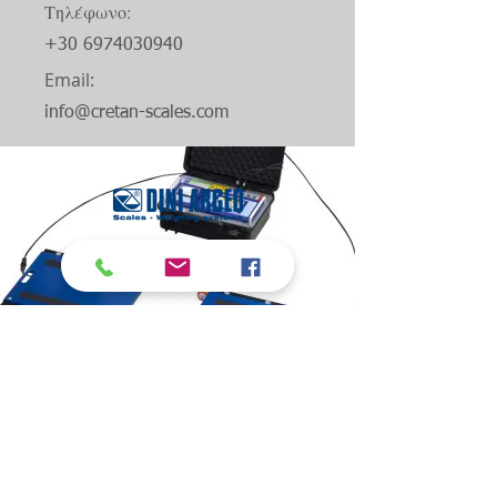
Τηλέφωνο:
+30 6974030940
Email:
info@cretan-scales.com
Εφαρμογές Γεφυροπλάστιγγας
NT31 - 3 Μεταλλική Γεφυροπλάστιγγα
United Pro
United
Γειώσεις & αντικεραυνική προστασία
Γεφυροπλάστιγγα Αξόνων
Φορητή Ζύγιση Αξόνων