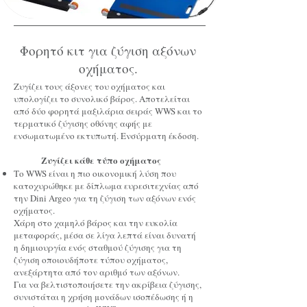
Φορητό κιτ για ζύγιση αξόνων
οχήματος.
Ζυγίζει τους άξονες του οχήματος και
υπολογίζει το συνολικό βάρος. Αποτελείται
από δύο φορητά μαξιλάρια σειράς WWS και το
τερματικό ζύγισης οθόνης αφής με
ενσωματωμένο εκτυπωτή. Ενσύρματη έκδοση.
Ζυγίζει κάθε τύπο οχήματος
Το WWS είναι η πιο οικονομική λύση που
κατοχυρώθηκε με δίπλωμα ευρεσιτεχνίας από
την Dini Argeo για τη ζύγιση των αξόνων ενός
οχήματος.
Χάρη στο χαμηλό βάρος και την ευκολία
μεταφοράς, μέσα σε λίγα λεπτά είναι δυνατή
η δημιουργία ενός σταθμού ζύγισης για τη
ζύγιση οποιουδήποτε τύπου οχήματος,
ανεξάρτητα από τον αριθμό των αξόνων.
Για να βελτιστοποιήσετε την ακρίβεια ζύγισης,
συνιστάται η χρήση μονάδων ισοπέδωσης ή η