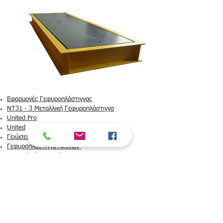
Εφαρμογές Γεφυροπλάστιγγας
NT31 - 3 Μεταλλική Γεφυροπλάστιγγα
United Pro
United
Γειώσεις & αντικεραυνική προστασία
Γεφυροπλάστιγγα Αξόνων
Φορητή Ζύγιση Αξόνων
LESIM - Ζυγός Πολλών Αξόνων
Ζύγιση Αξόνων Οχημάτων Βαρέως Τύπου
Γεφυροπλάστιγγες
-
Πλάστιγγες
-
Ενσακιστικά
-
Λογισμικό Ζύγισης
-
Ζυγαριές
Ελαιουργείου