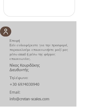
Επαφή
Εάν ενδιαφέρεστε για την προσφορά,
παρακαλούμε επικοινωνήστε μαζί μας
μέσω email ή μέσω της φόρμας
επικοινωνίας.
Νίκος Κουριδάκης
Διευθυντής
Τηλέφωνο:
+30 6974030940
Email:
info@cretan-scales.com