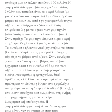
υπάρχει μια απόκλιση περίπου 100 κιλών). Η
γεφυροπλάστιγγα αξόνων, έχει διαστάσεις
3x0,9m και τοποθετείται σε μικρό λάκκο (με
μικρό κόστος οικοδομικών). Προϋπόθεση είναι
μπροστά και πίσω από την γεφυροπλάστιγγα
αξόνων να υπάρχει οριζόντια επίπεδη
επιφάνεια ίση με το μήκος των φορτηγών
(απόσταση πρώτου και τελευταίου άξονα).
Στην πράξη: Το φορτηγό διέρχεται με μικρή
ταχύτητα (5 χλμ/ώρα) χωρίς να σταματήσει.
Το αυτόματο ηλεκτρονικό ζυγιστήριο το όποιο
βρίσκεται πλησίον της γεφυροπλάστιγγας
αθροίζει το βάρος ανά άξονα. Στην συνέχεια
γίνεται εκτύπωση με το βάρος ανά άξονα
ξεχωριστά και του συνολικού βάρους των
αξόνων. Επιπλέον, ο χειριστής μπορεί να
εισάγει τον αριθμό φορτηγού, κωδικό
προϊόντος κλπ. Όταν το φορτηγό κάνει την
πρώτη και τη δεύτερη ζύγιση στο ζυγολόγιο
αναγράφεται και η διαφορά (καθαρό βάρος), η
οποία στη συνέχεια καταχωρείται στη μνήμη
του μηχανήματος για περαιτέρω
διαχειριστική επεξεργασία. Η
γεφυροπλάστιγγα αυτή είναι ιδανική, για
ορισμένου τύπου εταιρείες που τους