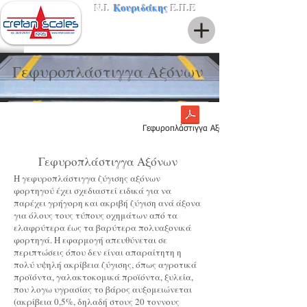
Ν.Ι.
Κουριδάκης
Ε.Π.Ε
Γεφυροπλάστιγγα Αξόνων
Γεφυροπλάστιγγα Αξόνων
Γεφυροπλάστιγγα Αξόνων
Η γεφυροπλάστιγγα ζύγισης αξόνων
φορτηγού έχει σχεδιαστεί ειδικά για να
παρέχει γρήγορη και ακριβή ζύγιση ανά άξονα
για όλους τους τύπους οχημάτων από τα
ελαφρύτερα έως τα βαρύτερα πολυαξονικά
φορτηγά. Η εφαρμογή απευθύνεται σε
περιπτώσεις όπου δεν είναι απαραίτητη η
πολύ υψηλή ακρίβεια ζύγισης, όπως αγροτικά
προϊόντα, γαλακτοκομικά προϊόντα, ξυλεία,
που λογω υγρασίας το βάρος αυξομειώνεται
(ακρίβεια 0,5%, δηλαδή στους 20 τοννους